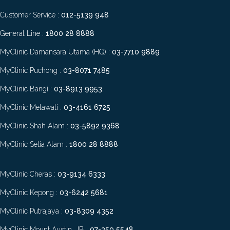
Customer Service :
012-5139 948
General Line :
1800 28 8888
MyClinic Damansara Utama (HQ) :
03-7710 9889
MyClinic Puchong :
03-8071 7485
MyClinic Bangi :
03-8913 9953
MyClinic Melawati :
03-4161 6725
MyClinic Shah Alam :
03-5892 9368
MyClinic Setia Alam :
1800 28 8888
MyClinic Cheras :
03-9134 6333
MyClinic Kepong :
03-6242 5681
MyClinic Putrajaya :
03-8309 4352
MyClinic Mount Austin, JB :
07-359 5548