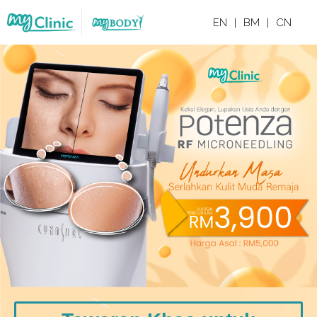
EN
|
BM
|
CN