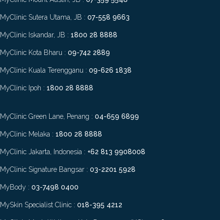
MyClinic Sutera Utama, JB :
07-558 9663
MyClinic Iskandar, JB :
1800 28 8888
MyClinic Kota Bharu :
09-742 2889
MyClinic Kuala Terengganu :
09-626 1838
MyClinic Ipoh :
1800 28 8888
MyClinic Green Lane, Penang :
04-659 6899
MyClinic Melaka :
1800 28 8888
MyClinic Jakarta, Indonesia :
+62 813 9908008
MyClinic Signature Bangsar :
03-2201 5928
MyBody :
03-7498 0400
MySkin Specialist Clinic :
018-395 4212